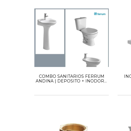
COMBO SANITARIOS FERRUM
IN
ANDINA | DEPOSITO + INODORO
LARGO + TAPA + BIDET Y
LAVATORIO 1 AGUJERO