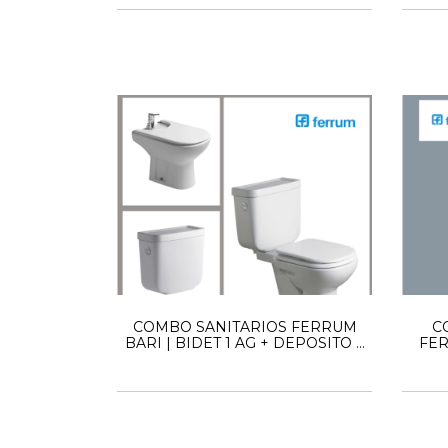
COMBO SANITARIOS FERRUM
C
BARI | BIDET 1 AG + DEPOSITO +
FER
INODORO LARGO