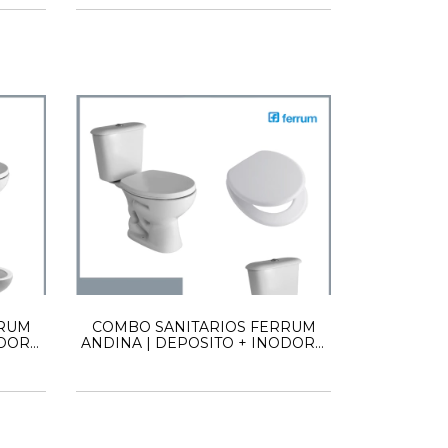
RRUM
COMBO SANITARIOS FERRUM
ODORO
ANDINA | DEPOSITO + INODORO
 1
LARGO + TAPA