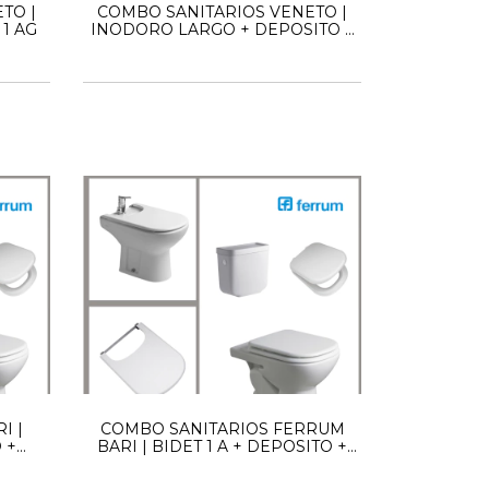
TO |
COMBO SANITARIOS VENETO |
1 AG
INODORO LARGO + DEPOSITO +
BIDET 1 AG
I |
COMBO SANITARIOS FERRUM
 +
BARI | BIDET 1 A + DEPOSITO +
AS
INODORO CORTO + TAPAS