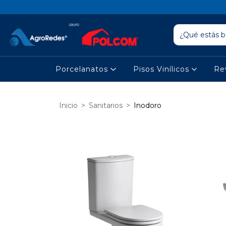
Porcelanatos
Pisos Vinílicos
Re
Inicio
>
Sanitarios
>
Inodoro