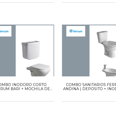
OMBO INODORO CORTO
COMBO SANITARIOS FE
RUM BARI + MOCHILA DE
ANDINA | DEPOSITO + IN
COLGAR + TAPA
LARGO + TAPA + BIDET
AGUJERO