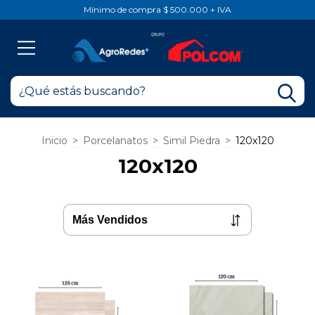
Mínimo de compra $ 500.000 + IVA
Inicio
>
Porcelanatos
>
Simil Piedra
>
120x120
120x120