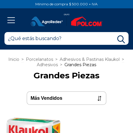
Mínimo de compra $ 500.000 + IVA
Inicio
>
Porcelanatos
>
Adhesivos & Pastinas Klaukol
>
Adhesivos
>
Grandes Piezas
Grandes Piezas