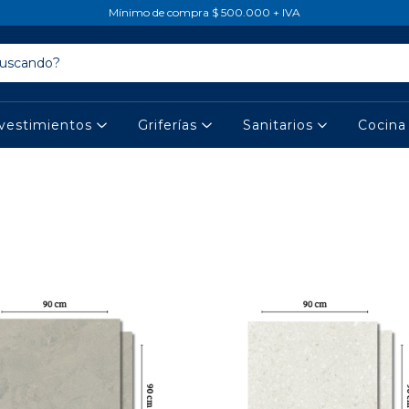
Mínimo de compra $ 500.000 + IVA
vestimientos
Griferías
Sanitarios
Cocin