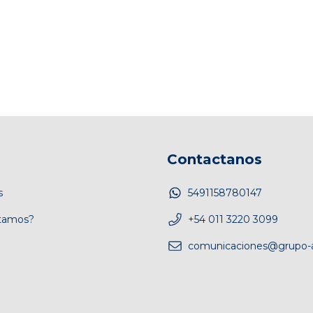
Contactanos
s
5491158780147
tamos?
+54 011 3220 3099
comunicaciones@grupo-a