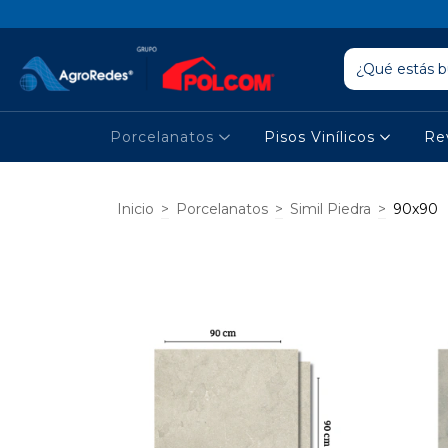
Porcelanatos
Pisos Vinílicos
Re
Inicio
>
Porcelanatos
>
Simil Piedra
>
90x90