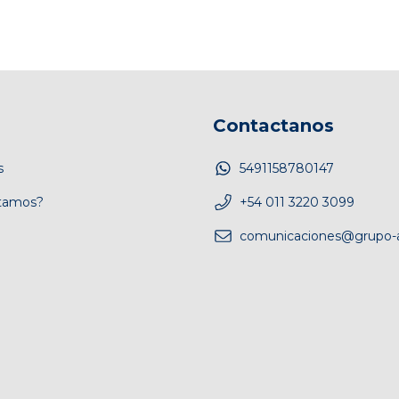
Contactanos
s
5491158780147
tamos?
+54 011 3220 3099
comunicaciones@grupo-a