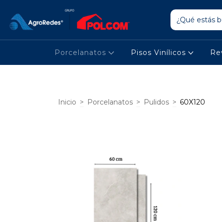
Porcelanatos
Pisos Vinílicos
Re
Inicio
>
Porcelanatos
>
Pulidos
>
60X120