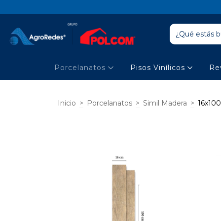
Porcelanatos
Pisos Vinílicos
Re
Inicio
>
Porcelanatos
>
Simil Madera
>
16x100