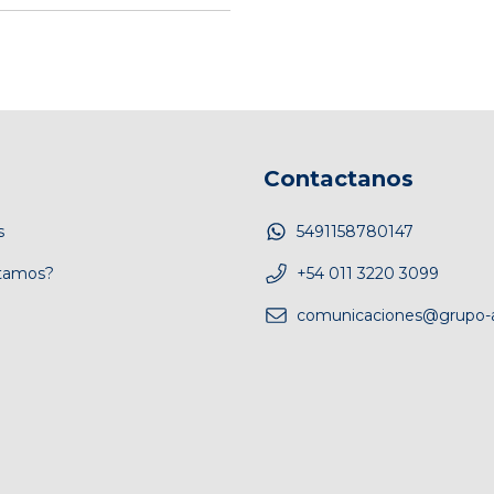
Contactanos
s
5491158780147
tamos?
+54 011 3220 3099
comunicaciones@grupo-a