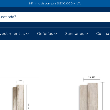
Mínimo de compra $ 500.000 + IVA
vestimientos
Griferías
Sanitarios
Cocin