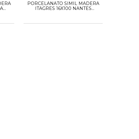
DERA
PORCELANATO SIMIL MADERA
IA
ITAGRES 16X100 NANTES
NATURAL HD