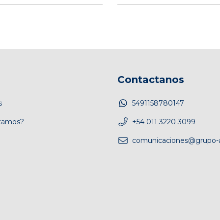
Contactanos
s
5491158780147
tamos?
+54 011 3220 3099
comunicaciones@grupo-a