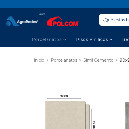
Porcelanatos
Pisos Vinílicos
Re
Inicio
>
Porcelanatos
>
Simil Cemento
>
90x