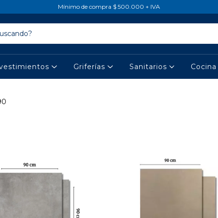
Mínimo de compra $ 500.000 + IVA
vestimientos
Griferías
Sanitarios
Cocin
90