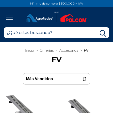
Mínimo de compra $ 500.000 + IVA
Inicio
>
Griferías
>
Accesorios
>
FV
FV