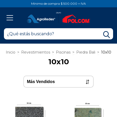
Mínimo de compra $ 500.000 + IVA
Inicio
>
Revestimientos
>
Piscinas
>
Piedra Bali
>
10x10
10x10