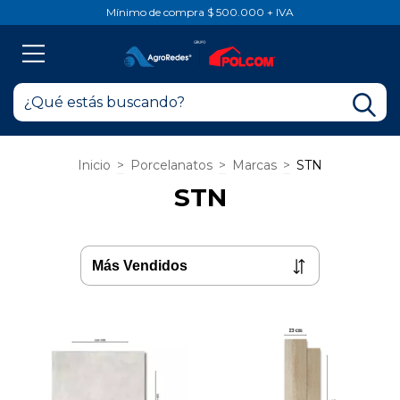
Mínimo de compra $ 500.000 + IVA
Inicio
>
Porcelanatos
>
Marcas
>
STN
STN