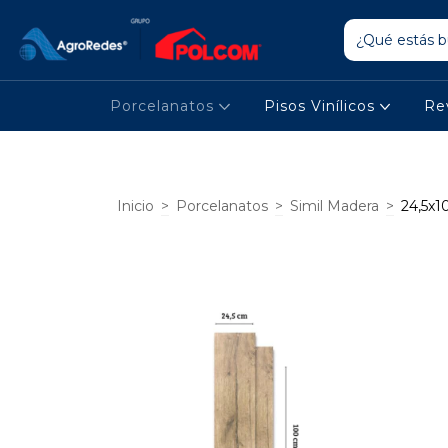
Porcelanatos
Pisos Vinílicos
Re
Inicio
>
Porcelanatos
>
Simil Madera
>
24,5x1