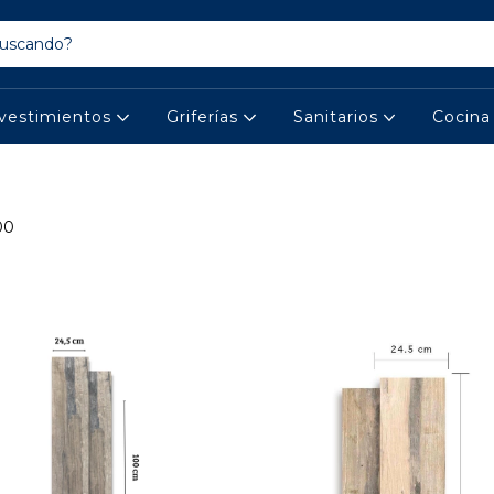
vestimientos
Griferías
Sanitarios
Cocin
00