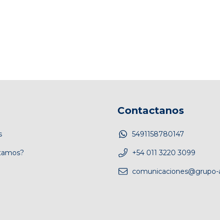
Contactanos
s
5491158780147
tamos?
+54 011 3220 3099
comunicaciones@grupo-a