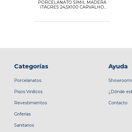
PORCELANATO SÍMIL MADERA
ITAGRES 24,5X100 CARVALHO
NATURAL HD 1RA. CALIDAD
Categorías
Ayuda
Porcelanatos
Showroom
Pisos Vinílicos
¿Dónde es
Revestimientos
Contacto
Griferías
Sanitarios