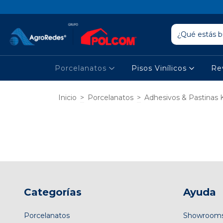
Porcelanatos
Pisos Vinílicos
Re
Inicio
>
Porcelanatos
>
Adhesivos & Pastinas 
Categorías
Ayuda
Porcelanatos
Showroom