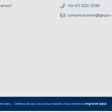
tamos?
+54 011 3220 3099
comunicaciones@grupo-a
ervados.
Defensa de las y los consumidores. Para reclamos
ingrese aquí