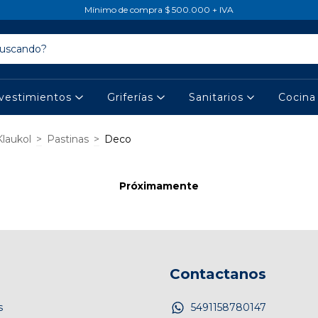
Mínimo de compra $ 500.000 + IVA
vestimientos
Griferías
Sanitarios
Cocin
Klaukol
>
Pastinas
>
Deco
Próximamente
Contactanos
s
5491158780147