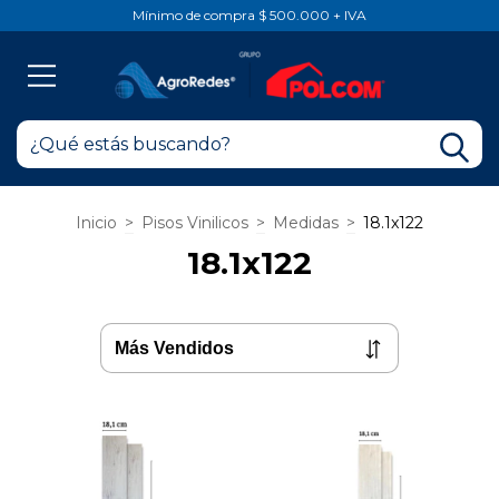
Mínimo de compra $ 500.000 + IVA
Inicio
>
Pisos Vinilicos
>
Medidas
>
18.1x122
18.1x122