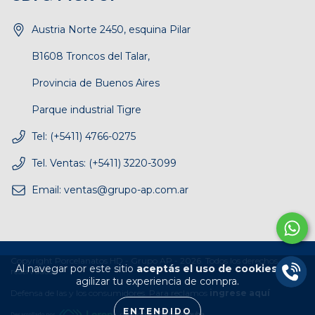
Austria Norte 2450, esquina Pilar
B1608 Troncos del Talar,
Provincia de Buenos Aires
Parque industrial Tigre
Tel: (+5411) 4766-0275
Tel. Ventas: (+5411) 3220-3099
Email:
ventas@grupo-ap.com.ar
Copyright Porcelanatos HD - Grupo AP - 2026. Todos los derechos
Al navegar por este sitio
aceptás el uso de cookies
para
reservados.
agilizar tu experiencia de compra.
Defensa de las y los consumidores. Para reclamos
ingrese aquí
ENTENDIDO