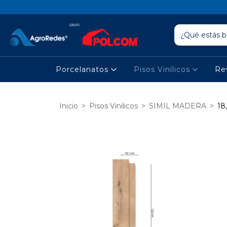
Porcelanatos
Pisos Vinílicos
Re
Inicio
>
Pisos Vinilicos
>
SIMIL MADERA
>
18