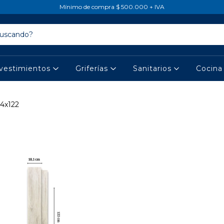
Mínimo de compra $ 500.000 + IVA
vestimientos
Griferías
Sanitarios
Cocin
,4x122