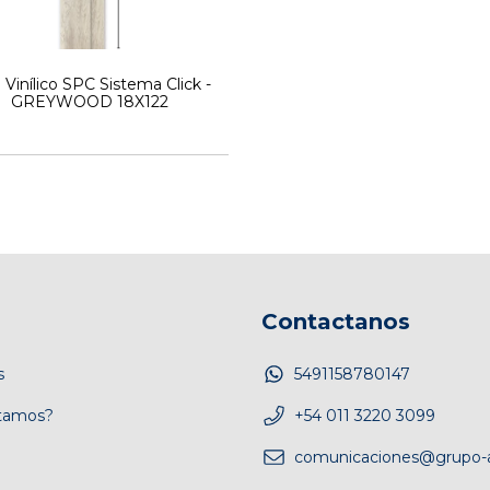
 Vinílico SPC Sistema Click -
GREYWOOD 18X122
Contactanos
s
5491158780147
tamos?
+54 011 3220 3099
comunicaciones@grupo-a