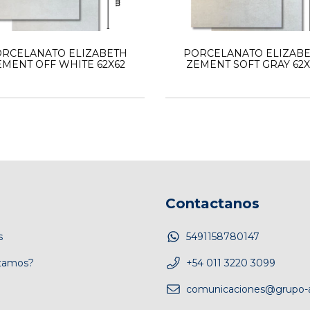
RCELANATO ELIZABETH
PORCELANATO ELIZAB
EMENT OFF WHITE 62X62
ZEMENT SOFT GRAY 62X
Contactanos
s
5491158780147
tamos?
+54 011 3220 3099
comunicaciones@grupo-a