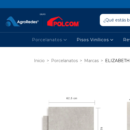
Porcelanatos
Pisos Vinílicos
Re
Inicio
>
Porcelanatos
>
Marcas
>
ELIZABETH