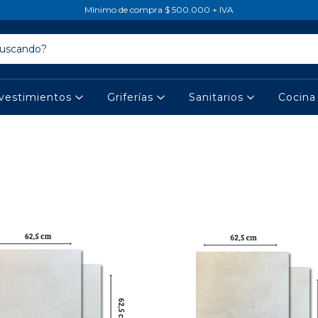
Mínimo de compra $ 500.000 + IVA
vestimientos
Griferías
Sanitarios
Cocin