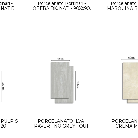
inari -
Porcelanato Portinari -
Porcelanato P
 NAT DD
OPERA BK. NAT. - 90Xx90.
MARQUINA BK
Marmol
90X180. Sim
- PULPIS
PORCELANATO ILVA-
PORCELANA
20 -
TRAVERTINO GREY - OUT -
CREMA MA
60X120 -
LEATHER -