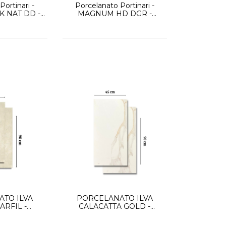
ortinari -
Porcelanato Portinari -
 NAT DD -
MAGNUM HD DGR -
il Marmol
60x120 Satinado
TO ILVA
PORCELANATO ILVA
RFIL -
CALACATTA GOLD -
45X90 -
LEATHER- 45X90