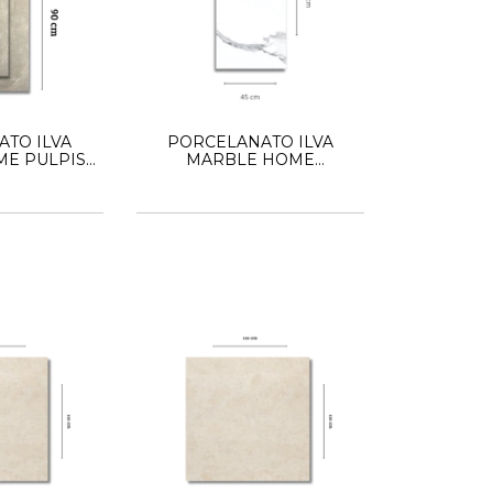
TO ILVA
PORCELANATO ILVA
E PULPIS
MARBLE HOME
90
STATUARIO 45X90