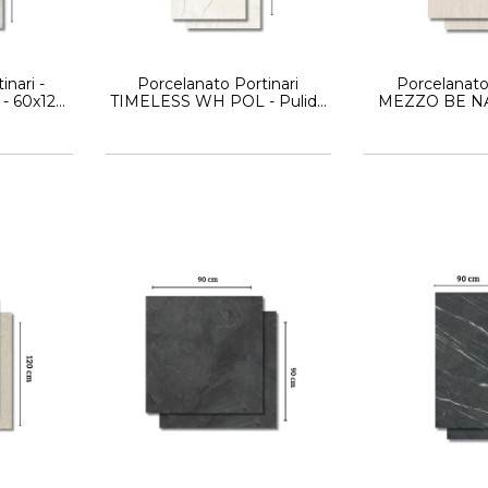
inari -
Porcelanato Portinari
Porcelanato
 60x120
TIMELESS WH POL - Pulido
MEZZO BE NA
90x180
Simil Ma