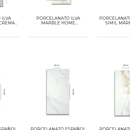
 ILVA
PORCELANATO ILVA
PORCELANAT
CREMA
MARBLE HOME
SIMIL MÁR
90
CALACATTA GOLD 45X90
120x120 FL
SPAÑOL
PORCELANATO ESPAÑOL
PORCELANAT