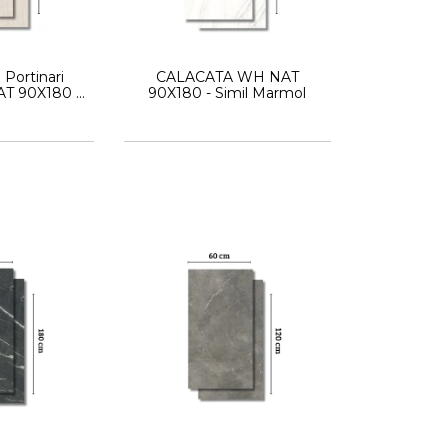
 Portinari
CALACATA WH NAT
T 90X180 -
90X180 - Simil Marmol
rmol -