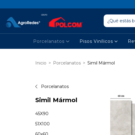
Porcelanatos
Pisos Vinílicos
Re
Inicio
>
Porcelanatos
>
Simil Mármol
Porcelanatos
Simil Mármol
45X90
51X100
60x60