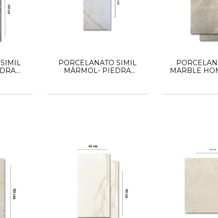
SIMIL
PORCELANATO SIMIL
PORCELANA
EDRA
MÁRMOL- PIEDRA
MARBLE HOM
 MALBA
ITAGRES 51X100 MARMI
45X
STATO