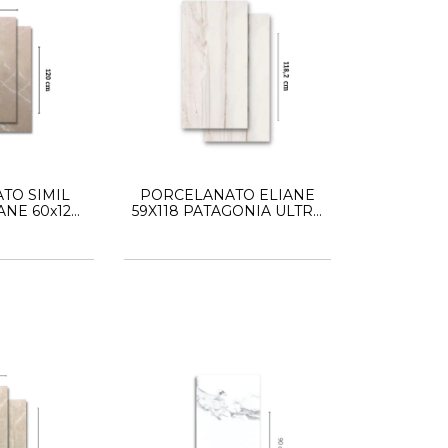
TO SIMIL
PORCELANATO ELIANE
NE 60x120
59X118 PATAGONIA ULTRA
 CREMA
HD 1ERA CALIDAD