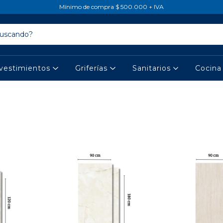
Mínimo de compra $ 500.000 + IVA
vestimientos
Griferías
Sanitarios
Cocin