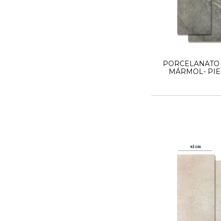
PORCELANATO 
MÁRMOL- PI
ITAGRES 51X100
NEGRO