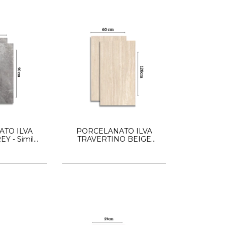
TO ILVA
PORCELANATO ILVA
Y - Simil
TRAVERTINO BEIGE
45x90
60X120 - Simil Marmol