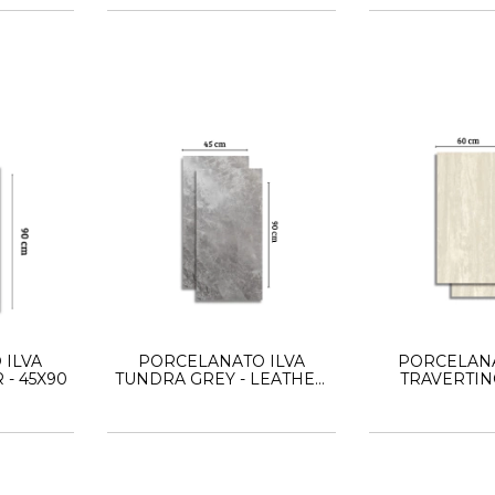
 ILVA
PORCELANATO ILVA
PORCELANA
 - 45X90
TUNDRA GREY - LEATHER
TRAVERTIN
- Simil Piedra 45x90
60X120