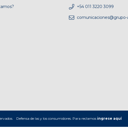
tamos?
+54 011 3220 3099
comunicaciones@grupo-a
ervados.
Defensa de las y los consumidores. Para reclamos
ingrese aquí