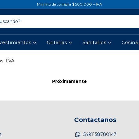
Mínimo de compra $ 500.000 + IVA
vestimientos
Griferías
Sanitarios
Cocin
os ILVA
Próximamente
Contactanos
s
5491158780147