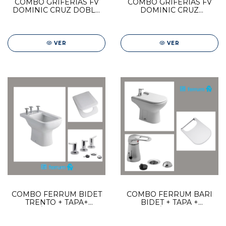
COMBO GRIFERÍAS FV
COMBO GRIFERÍAS FV
DOMINIC CRUZ DOBLE
DOMINIC CRUZ
COMANDO | DUCHA +
DOBLECOMANDO |
LAVAT PARED + BIDET
DUCHA + LAVAT + BIDET
VER
VER
COMBO FERRUM BIDET
COMBO FERRUM BARI
TRENTO + TAPA+
BIDET + TAPA +
GRIFERÍA LIBBY 0295/39
GRIFERÍA FV 0189/B1