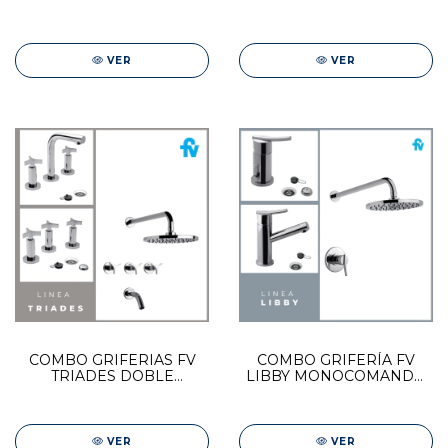
0295/17-CR
DOBLE COMANDO
VER
VER
COMBO GRIFERIAS FV
COMBO GRIFERÍA FV
TRIADES DOBLE
LIBBY MONOCOMANDO
COMANDO |
| DUCHA + BIDET +
DUCHA+LAVATORIO+BIDET
LAVAT
VER
VER