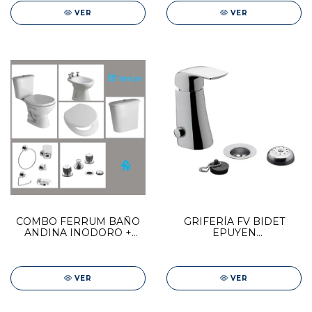
VER
VER
COMBO FERRUM BAÑO
GRIFERÍA FV BIDET
ANDINA INODORO +
EPUYEN
BIDET + ACCESORIOS FV
MONOCOMANDO
0189/L2-CR
VER
VER