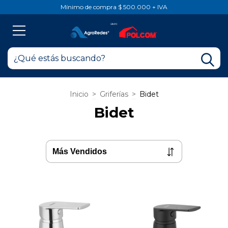
Mínimo de compra $ 500.000 + IVA
Inicio
>
Griferías
>
Bidet
Bidet